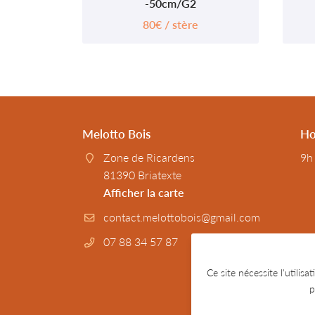
-50cm/G2
80€ / stère
Melotto Bois
Ho
Zone de Ricardens
9h
81390 Briatexte
Afficher la carte
07 88 34 57 87
Ce site nécessite l'utilis
p