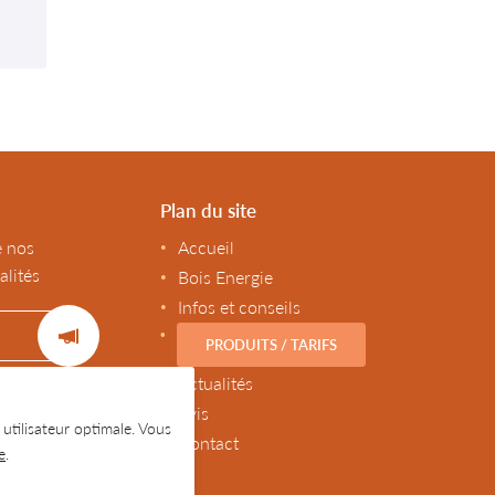
Plan du site
e nos
Accueil
alités
Bois Energie
Infos et conseils
PRODUITS / TARIFS
Actualités
Avis
 utilisateur optimale. Vous
Contact
e
.