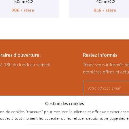
-50cm/G2
-40cm/G2
90€ / stère
85€ / stère
raires d'ouverture :
Restez informés
 à 18h du lundi au samedi
Tenez vous informés d
dernières offres et actu
Gestion des cookies
ation de cookies "traceurs" pour mesurer l'audience et offrir une experience
ouvez à tout moment les accepter ou les refuser depuis
notre page dédié