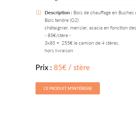
l'adresse email indiqué ci-dessus. Vous pouvez vous désinscrire à tout moment
le formulaire de désinscription
.
Description :
Bois de chauffage en Buches

Bois tendre (G2)
INSCRIPTION
châtaignier, merisier, acacia en fonction de
- 85€/stère -
3x85 = 255€ le camion de 4 stères.
hors livraison
Prix :
85€ / stère
CE PRODUIT M'INTÉRESSE