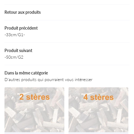
Accueil
Retour aux produits
Bois Energie
07 88 34 57 
fos et conseils
Produit précédent
-33cm/G1-
ODUITS / TARIFS
Produit suivant
Actualités
-50cm/G2
Avis
Restez infor
Dans la même catégorie
Contact
D'autres produits qui pourraient vous intéresser
INSCRIPTION NEWS