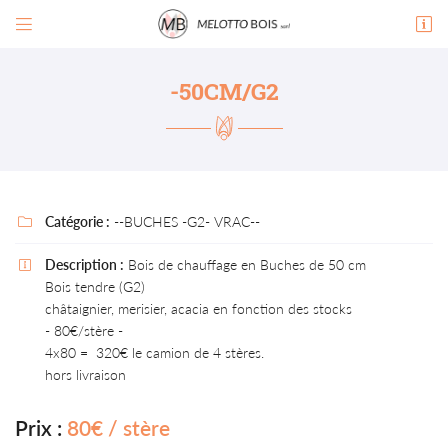


Zone de Ricardens
81390 Briatexte
-50CM/G2
07 88 34 57 87
PENSEZ À RÉSERVER VOTRE
TABLE !
07 88 34 57 87
Catégorie :
--BUCHES -G2- VRAC--

Description :
Bois de chauffage en Buches de 50 cm

Bois tendre (G2)
châtaignier, merisier, acacia en fonction des stocks
Adresse email de réception

- 80€/stère -
En cochant cette case, vous consentez à recevoir nos propositions commerciales à
4x80 = 320€ le camion de 4 stères.
l'adresse email indiqué ci-dessus. Vous pouvez vous désinscrire à tout moment en utilisant
hors livraison
le formulaire de désinscription
.
INSCRIPTION
Prix :
80€ / stère