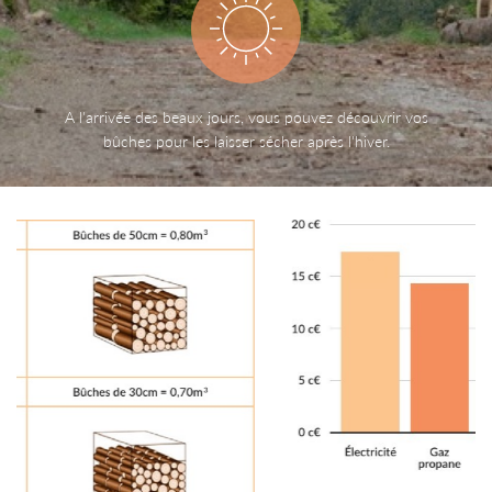
07 88 34 57 
fos et conseils
ODUITS / TARIFS
A l'arrivée des beaux jours, vous pouvez découvrir vos
Actualités
bûches pour les laisser sécher après l'hiver.
Avis
Restez infor
Contact
INSCRIPTION NEWS