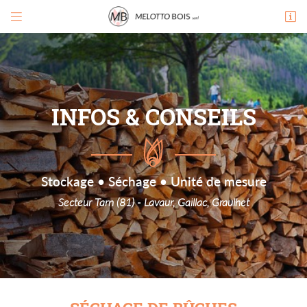


Zone de Ricardens
81390 Briatexte
07 88 34 57 87
PENSEZ À RÉSERVER VOTRE
TABLE !
INFOS & CONSEILS
07 88 34 57 87
Stockage • Séchage • Unité de mesure
Secteur Tarn (81) - Lavaur, Gaillac, Graulhet
Adresse email de réception

En cochant cette case, vous consentez à recevoir nos propositions commerciales à
l'adresse email indiqué ci-dessus. Vous pouvez vous désinscrire à tout moment en utilisant
le formulaire de désinscription
.
INSCRIPTION