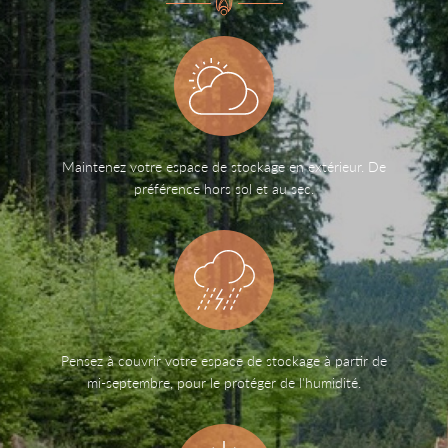
Maintenez votre espace de stockage en extérieur. De
préférence hors sol et au sec.
Pensez à couvrir votre espace de stockage à partir de
Une questio
mi-septembre, pour le protéger de l'humidité.
Accueil
Bois Energie