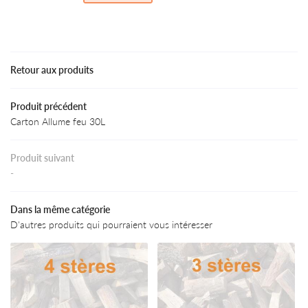
Une questio
Accueil
Bois Energie
07 88 34 57 
Retour aux produits
fos et conseils
Produit précédent
ODUITS / TARIFS
Carton Allume feu 30L
Actualités
Produit suivant
Avis
Restez infor
-
Contact
INSCRIPTION NEWS
Dans la même catégorie
D'autres produits qui pourraient vous intéresser