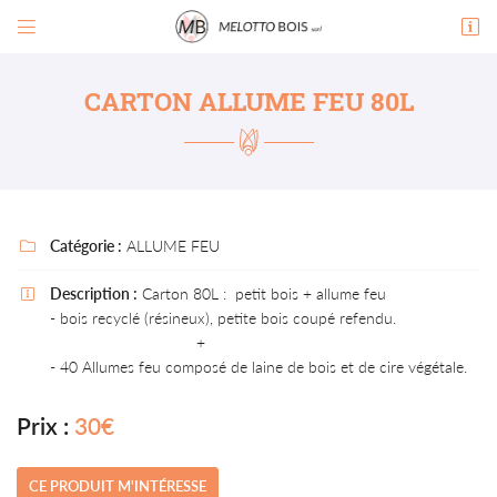


Zone de Ricardens
81390 Briatexte
CARTON ALLUME FEU 80L
07 88 34 57 87
PENSEZ À RÉSERVER VOTRE
TABLE !
07 88 34 57 87
Catégorie :
ALLUME FEU

Description :
Carton 80L : petit bois + allume feu

- bois recyclé (résineux), petite bois coupé refendu.
+
Adresse email de réception

- 40 Allumes feu composé de laine de bois et de cire végétale.
En cochant cette case, vous consentez à recevoir nos propositions commerciales à
l'adresse email indiqué ci-dessus. Vous pouvez vous désinscrire à tout moment en utilisant
le formulaire de désinscription
.
Prix :
30€
INSCRIPTION
CE PRODUIT M'INTÉRESSE