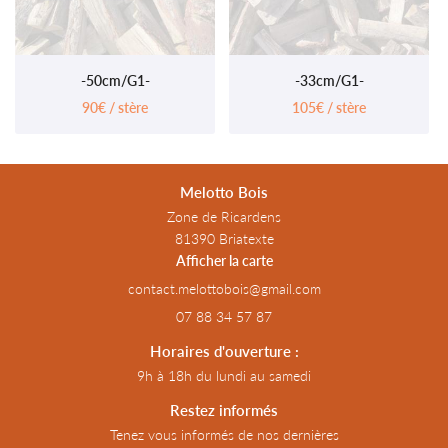
-50cm/G1-
-33cm/G1-
90€ / stère
105€ / stère
Melotto Bois
Zone de Ricardens
81390 Briatexte
Afficher la carte
07 88 34 57 87
Horaires d'ouverture :
9h à 18h du lundi au samedi
Restez informés
Tenez vous informés de nos dernières