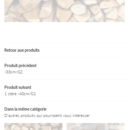
Une questio
Accueil
Bois Energie
07 88 34 57 
fos et conseils
Retour aux produits
ODUITS / TARIFS
Produit précédent
Actualités
-33cm/G2
Avis
Restez infor
Produit suivant
Contact
1 stère -40cm/G1
INSCRIPTION NEWS
Dans la même catégorie
D'autres produits qui pourraient vous intéresser