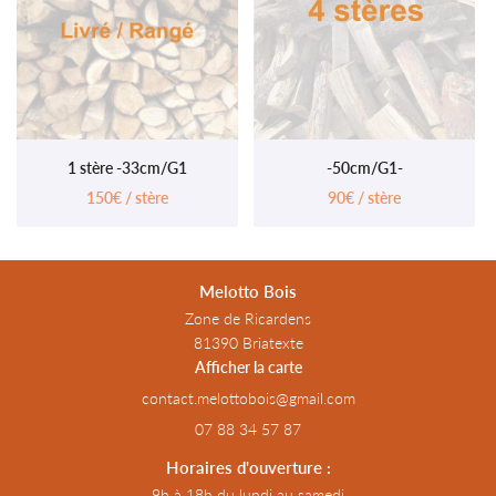
1 stère -33cm/G1
-50cm/G1-
150€ / stère
90€ / stère
Melotto Bois
Zone de Ricardens
81390 Briatexte
Afficher la carte
07 88 34 57 87
Horaires d'ouverture :
9h à 18h du lundi au samedi