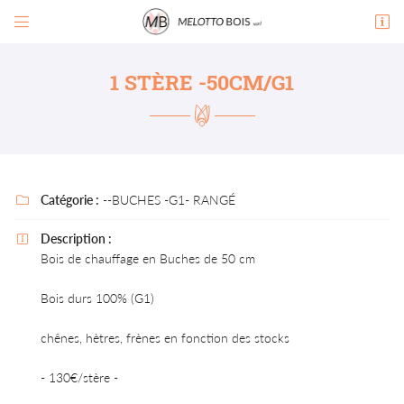


Zone de Ricardens
81390 Briatexte
1 STÈRE -50CM/G1
07 88 34 57 87
PENSEZ À RÉSERVER VOTRE
TABLE !
07 88 34 57 87
Catégorie :
--BUCHES -G1- RANGÉ

Description :

Bois de chauffage en Buches de 50 cm
Adresse email de réception

Bois durs 100% (G1)
En cochant cette case, vous consentez à recevoir nos propositions commerciales à
l'adresse email indiqué ci-dessus. Vous pouvez vous désinscrire à tout moment en utilisant
chênes, hètres, frènes en fonction des stocks
le formulaire de désinscription
.
- 130€/stère -
INSCRIPTION